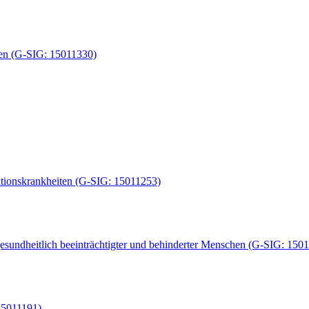
gen (G-SIG: 15011330)
ktionskrankheiten (G-SIG: 15011253)
gesundheitlich beeinträchtigter und behinderter Menschen (G-SIG: 150
15011191)