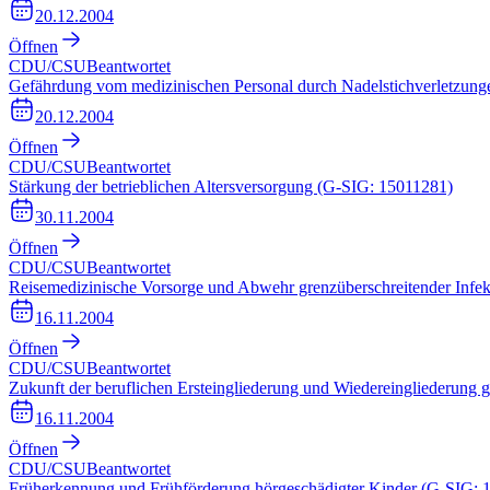
20.12.2004
Öffnen
CDU/CSU
Beantwortet
Gefährdung vom medizinischen Personal durch Nadelstichverletzun
20.12.2004
Öffnen
CDU/CSU
Beantwortet
Stärkung der betrieblichen Altersversorgung (G-SIG: 15011281)
30.11.2004
Öffnen
CDU/CSU
Beantwortet
Reisemedizinische Vorsorge und Abwehr grenzüberschreitender Infe
16.11.2004
Öffnen
CDU/CSU
Beantwortet
Zukunft der beruflichen Ersteingliederung und Wiedereingliederung 
16.11.2004
Öffnen
CDU/CSU
Beantwortet
Früherkennung und Frühförderung hörgeschädigter Kinder (G-SIG: 