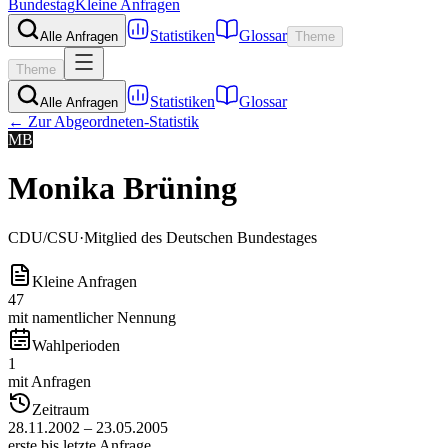
Bundestag
Kleine Anfragen
Statistiken
Glossar
Alle Anfragen
Theme
Theme
Statistiken
Glossar
Alle Anfragen
← Zur Abgeordneten-Statistik
MB
Monika Brüning
CDU/CSU
·
Mitglied des Deutschen Bundestages
Kleine Anfragen
47
mit namentlicher Nennung
Wahlperioden
1
mit Anfragen
Zeitraum
28.11.2002 – 23.05.2005
erste bis letzte Anfrage