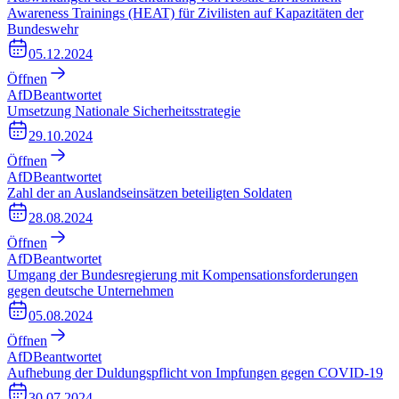
Awareness Trainings (HEAT) für Zivilisten auf Kapazitäten der
Bundeswehr
05.12.2024
Öffnen
AfD
Beantwortet
Umsetzung Nationale Sicherheitsstrategie
29.10.2024
Öffnen
AfD
Beantwortet
Zahl der an Auslandseinsätzen beteiligten Soldaten
28.08.2024
Öffnen
AfD
Beantwortet
Umgang der Bundesregierung mit Kompensationsforderungen
gegen deutsche Unternehmen
05.08.2024
Öffnen
AfD
Beantwortet
Aufhebung der Duldungspflicht von Impfungen gegen COVID-19
30.07.2024