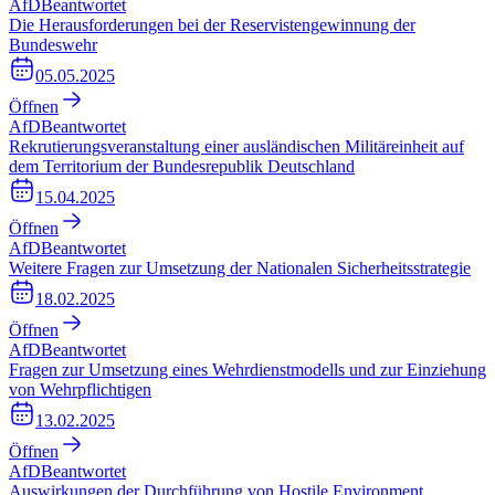
AfD
Beantwortet
Die Herausforderungen bei der Reservistengewinnung der
Bundeswehr
05.05.2025
Öffnen
AfD
Beantwortet
Rekrutierungsveranstaltung einer ausländischen Militäreinheit auf
dem Territorium der Bundesrepublik Deutschland
15.04.2025
Öffnen
AfD
Beantwortet
Weitere Fragen zur Umsetzung der Nationalen Sicherheitsstrategie
18.02.2025
Öffnen
AfD
Beantwortet
Fragen zur Umsetzung eines Wehrdienstmodells und zur Einziehung
von Wehrpflichtigen
13.02.2025
Öffnen
AfD
Beantwortet
Auswirkungen der Durchführung von Hostile Environment