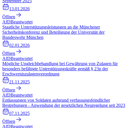
September 2025
13.01.2026
Öffnen
AfD
Beantwortet
Staatliche Unterstützungsleistungen an die Münchener
Sicherheitskonferenz und Beteiligung der Universität der
Bundeswehr München
02.01.2026
Öffnen
AfD
Beantwortet
Mögliche Ungleichbehandlung bei Gewährung von Zulagen für
besonders befähigte Unterstützungskräfte gemäß § 23p der
Erschwerniszulagenverordnung
21.11.2025
Öffnen
AfD
Beantwortet
Entlassungen von Soldaten aufgrund verfassungsfeindlicher
Bestrebungen - Anwendung der gesetzlichen Neuregelung seit 2023
07.11.2025
Öffnen
AfD
Beantwortet