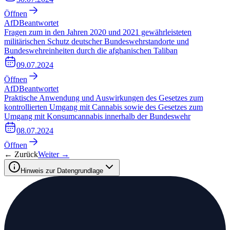
Öffnen
AfD
Beantwortet
Fragen zum in den Jahren 2020 und 2021 gewährleisteten
militärischen Schutz deutscher Bundeswehrstandorte und
Bundeswehreinheiten durch die afghanischen Taliban
09.07.2024
Öffnen
AfD
Beantwortet
Praktische Anwendung und Auswirkungen des Gesetzes zum
kontrollierten Umgang mit Cannabis sowie des Gesetzes zum
Umgang mit Konsumcannabis innerhalb der Bundeswehr
08.07.2024
Öffnen
← Zurück
Weiter →
Hinweis zur Datengrundlage