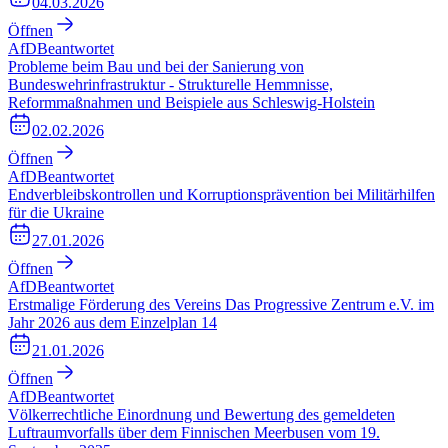
04.03.2026
Öffnen
AfD
Beantwortet
Probleme beim Bau und bei der Sanierung von
Bundeswehrinfrastruktur - Strukturelle Hemmnisse,
Reformmaßnahmen und Beispiele aus Schleswig-Holstein
02.02.2026
Öffnen
AfD
Beantwortet
Endverbleibskontrollen und Korruptionsprävention bei Militärhilfen
für die Ukraine
27.01.2026
Öffnen
AfD
Beantwortet
Erstmalige Förderung des Vereins Das Progressive Zentrum e.V. im
Jahr 2026 aus dem Einzelplan 14
21.01.2026
Öffnen
AfD
Beantwortet
Völkerrechtliche Einordnung und Bewertung des gemeldeten
Luftraumvorfalls über dem Finnischen Meerbusen vom 19.