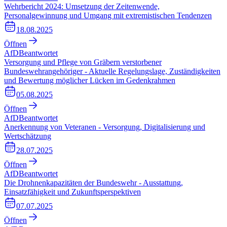
Wehrbericht 2024: Umsetzung der Zeitenwende,
Personalgewinnung und Umgang mit extremistischen Tendenzen
18.08.2025
Öffnen
AfD
Beantwortet
Versorgung und Pflege von Gräbern verstorbener
Bundeswehrangehöriger - Aktuelle Regelungslage, Zuständigkeiten
und Bewertung möglicher Lücken im Gedenkrahmen
05.08.2025
Öffnen
AfD
Beantwortet
Anerkennung von Veteranen - Versorgung, Digitalisierung und
Wertschätzung
28.07.2025
Öffnen
AfD
Beantwortet
Die Drohnenkapazitäten der Bundeswehr - Ausstattung,
Einsatzfähigkeit und Zukunftsperspektiven
07.07.2025
Öffnen