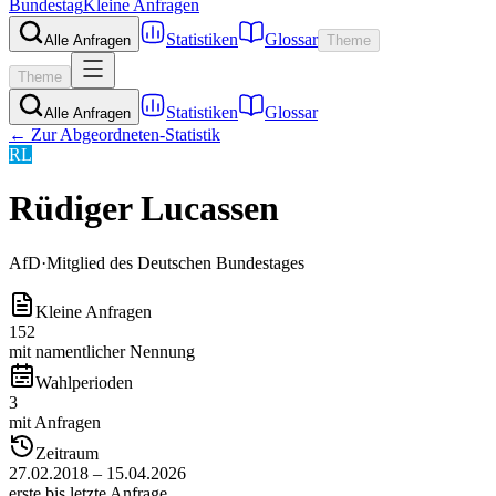
Bundestag
Kleine Anfragen
Statistiken
Glossar
Alle Anfragen
Theme
Theme
Statistiken
Glossar
Alle Anfragen
← Zur Abgeordneten-Statistik
RL
Rüdiger Lucassen
AfD
·
Mitglied des Deutschen Bundestages
Kleine Anfragen
152
mit namentlicher Nennung
Wahlperioden
3
mit Anfragen
Zeitraum
27.02.2018 – 15.04.2026
erste bis letzte Anfrage