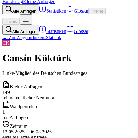
Bundestag
Kleine Anfragen
Statistiken
Glossar
Alle Anfragen
Theme
Theme
Statistiken
Glossar
Alle Anfragen
← Zur Abgeordneten-Statistik
CK
Cansin Köktürk
Linke
·
Mitglied des Deutschen Bundestages
Kleine Anfragen
149
mit namentlicher Nennung
Wahlperioden
1
mit Anfragen
Zeitraum
12.05.2025 – 06.08.2026
erste bis letzte Anfrage