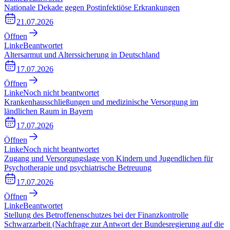
Nationale Dekade gegen Postinfektiöse Erkrankungen
21.07.2026
Öffnen
Linke
Beantwortet
Altersarmut und Alterssicherung in Deutschland
17.07.2026
Öffnen
Linke
Noch nicht beantwortet
Krankenhausschließungen und medizinische Versorgung im
ländlichen Raum in Bayern
17.07.2026
Öffnen
Linke
Noch nicht beantwortet
Zugang und Versorgungslage von Kindern und Jugendlichen für
Psychotherapie und psychiatrische Betreuung
17.07.2026
Öffnen
Linke
Beantwortet
Stellung des Betroffenenschutzes bei der Finanzkontrolle
Schwarzarbeit (Nachfrage zur Antwort der Bundesregierung auf die