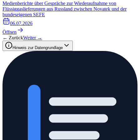
Medienberichte über Gespräche zur Wiederaufnahme von
Flüssiggaslieferungen aus Russland zwischen Novatek und der
bundeseigenen SEFE
06.07.2026
Öffnen
← Zurück
Weiter →
Hinweis zur Datengrundlage