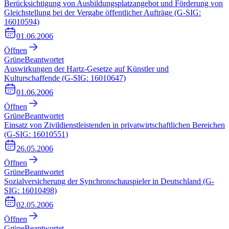
Berücksichtigung von Ausbildungsplatzangebot und Förderung von
Gleichstellung bei der Vergabe öffentlicher Aufträge (G-SIG:
16010594)
01.06.2006
Öffnen
Grüne
Beantwortet
Auswirkungen der Hartz-Gesetze auf Künstler und
Kulturschaffende (G-SIG: 16010647)
01.06.2006
Öffnen
Grüne
Beantwortet
Einsatz von Zivildienstleistenden in privatwirtschaftlichen Bereichen
(G-SIG: 16010551)
26.05.2006
Öffnen
Grüne
Beantwortet
Sozialversicherung der Synchronschauspieler in Deutschland (G-
SIG: 16010498)
02.05.2006
Öffnen
Grüne
Beantwortet