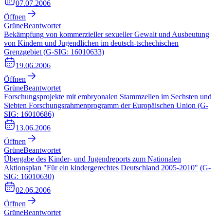
07.07.2006
Öffnen
Grüne
Beantwortet
Bekämpfung von kommerzieller sexueller Gewalt und Ausbeutung
von Kindern und Jugendlichen im deutsch-tschechischen
Grenzgebiet (G-SIG: 16010633)
19.06.2006
Öffnen
Grüne
Beantwortet
Forschungsprojekte mit embryonalen Stammzellen im Sechsten und
Siebten Forschungsrahmenprogramm der Europäischen Union (G-
SIG: 16010686)
13.06.2006
Öffnen
Grüne
Beantwortet
Übergabe des Kinder- und Jugendreports zum Nationalen
Aktionsplan "Für ein kindergerechtes Deutschland 2005-2010" (G-
SIG: 16010630)
02.06.2006
Öffnen
Grüne
Beantwortet