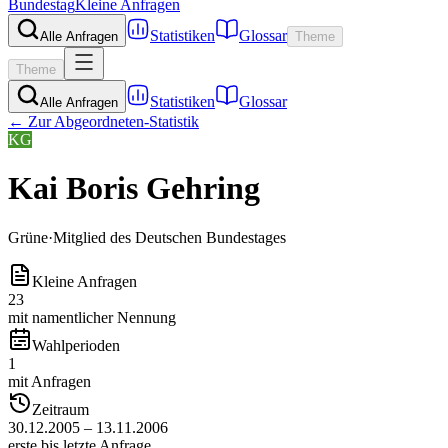
Bundestag
Kleine Anfragen
Statistiken
Glossar
Alle Anfragen
Theme
Theme
Statistiken
Glossar
Alle Anfragen
← Zur Abgeordneten-Statistik
KG
Kai Boris Gehring
Grüne
·
Mitglied des Deutschen Bundestages
Kleine Anfragen
23
mit namentlicher Nennung
Wahlperioden
1
mit Anfragen
Zeitraum
30.12.2005 – 13.11.2006
erste bis letzte Anfrage