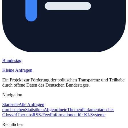
Bundestag
Kleine Anfragen
Ein Projekt zur Förderung der politischen Transparenz und Teilhabe
durch offene Daten des Deutschen Bundestages.
Navigation
Startseite
Alle Anfragen
durchsuchen
Statistiken
Abgeordnete
Themen
Parlamentarisches
Glossar
Über uns
RSS-Feed
Informationen für KI-Systeme
Rechtliches