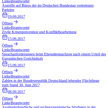
Linke
Beantwortet
Angriffe auf Büros der im Deutschen Bundestag vertretenen
Parteien
19.09.2017
Öffnen
Linke
Beantwortet
Zivile Krisenprävention und Konfliktbearbeitung
15.09.2017
Öffnen
Linke
Beantwortet
Sprachanforderungen beim Ehegattennachzug nach einem Urteil des
Europäischen Gerichtshofs
15.09.2017
Öffnen
Linke
Beantwortet
Zahlen in der Bundesrepublik Deutschland lebender Flüchtlinge
zum Stand 30. Juni 2017
08.09.2017
Öffnen
Linke
Beantwortet
Ausländerfeindliche und rechtsextremistische Straftaten in der