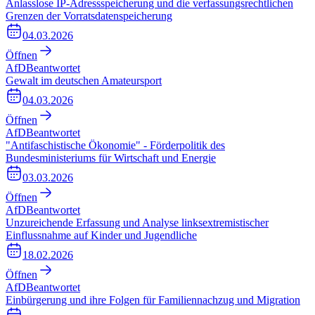
Anlasslose IP-Adressspeicherung und die verfassungsrechtlichen
Grenzen der Vorratsdatenspeicherung
04.03.2026
Öffnen
AfD
Beantwortet
Gewalt im deutschen Amateursport
04.03.2026
Öffnen
AfD
Beantwortet
"Antifaschistische Ökonomie" - Förderpolitik des
Bundesministeriums für Wirtschaft und Energie
03.03.2026
Öffnen
AfD
Beantwortet
Unzureichende Erfassung und Analyse linksextremistischer
Einflussnahme auf Kinder und Jugendliche
18.02.2026
Öffnen
AfD
Beantwortet
Einbürgerung und ihre Folgen für Familiennachzug und Migration