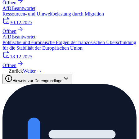
Öffnen
AfD
Beantwortet
Ressourcen- und Umweltbelastung durch Migration
30.12.2025
Öffnen
AfD
Beantwortet
Politische und europäische Folgen der französischen Überschuldung
für die Stabilität der Europäischen Union
18.12.2025
Öffnen
← Zurück
Weiter →
Hinweis zur Datengrundlage