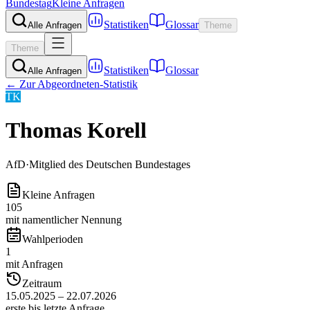
Bundestag
Kleine Anfragen
Statistiken
Glossar
Alle Anfragen
Theme
Theme
Statistiken
Glossar
Alle Anfragen
← Zur Abgeordneten-Statistik
TK
Thomas Korell
AfD
·
Mitglied des Deutschen Bundestages
Kleine Anfragen
105
mit namentlicher Nennung
Wahlperioden
1
mit Anfragen
Zeitraum
15.05.2025 – 22.07.2026
erste bis letzte Anfrage