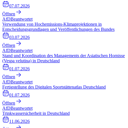
07.07.2026
Öffnen
AfD
Beantwortet
Verwendung von Hochemissions-Klimaprojektionen in
Entscheidungsgrundlagen und Veröffentlichungen des Bundes
03.07.2026
Öffnen
AfD
Beantwortet
Stand und Koordination des Managements der Asiatischen Hornisse
(Vespa velutina) in Deutschland
01.07.2026
Öffnen
AfD
Beantwortet
Fertigstellung des Digitalen Sportstättenatlas Deutschland
01.07.2026
Öffnen
AfD
Beantwortet
Trinkwassersicherheit in Deutschland
11.06.2026