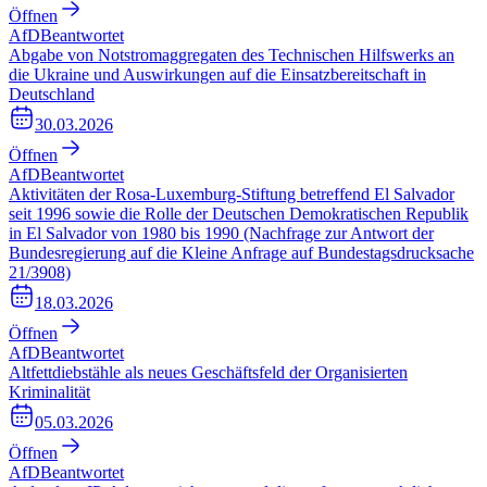
Öffnen
AfD
Beantwortet
Abgabe von Notstromaggregaten des Technischen Hilfswerks an
die Ukraine und Auswirkungen auf die Einsatzbereitschaft in
Deutschland
30.03.2026
Öffnen
AfD
Beantwortet
Aktivitäten der Rosa-Luxemburg-Stiftung betreffend El Salvador
seit 1996 sowie die Rolle der Deutschen Demokratischen Republik
in El Salvador von 1980 bis 1990 (Nachfrage zur Antwort der
Bundesregierung auf die Kleine Anfrage auf Bundestagsdrucksache
21/3908)
18.03.2026
Öffnen
AfD
Beantwortet
Altfettdiebstähle als neues Geschäftsfeld der Organisierten
Kriminalität
05.03.2026
Öffnen
AfD
Beantwortet