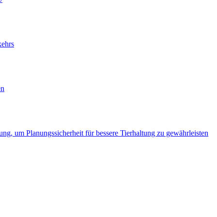
kehrs
en
ung, um Planungssicherheit für bessere Tierhaltung zu gewährleisten