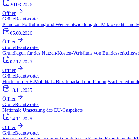
20.03.2026
Öffnen
Grüne
Beantwortet
Pläne zur Fortführung und Weiterentwicklung der Mikrokredit- und
05.03.2026
Öffnen
Grüne
Beantwortet
Grundlagen für das Nutzen-Kosten-Verhältnis von Bundesverkehrswe
02.12.2025
Öffnen
Grüne
Beantwortet
Hochlauf der E-Mobilität - Bezahlbarkeit und Planungssicherheit in 
18.11.2025
Öffnen
Grüne
Beantwortet
Nationale Umsetzung des EU-Gaspakets
14.11.2025
Öffnen
Grüne
Beantwortet
Russische Kriegsfinanzierung durch fossile Energie-Exporte in die E