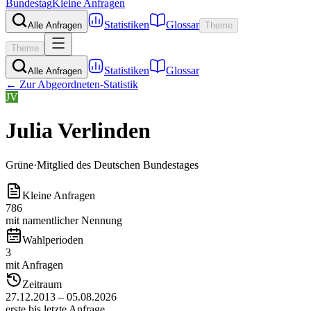
Bundestag
Kleine Anfragen
Statistiken
Glossar
Alle Anfragen
Theme
Theme
Statistiken
Glossar
Alle Anfragen
← Zur Abgeordneten-Statistik
JV
Julia Verlinden
Grüne
·
Mitglied des Deutschen Bundestages
Kleine Anfragen
786
mit namentlicher Nennung
Wahlperioden
3
mit Anfragen
Zeitraum
27.12.2013 – 05.08.2026
erste bis letzte Anfrage