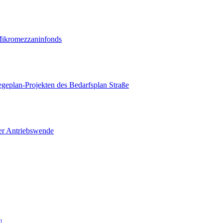
 Mikromezzaninfonds
geplan-Projekten des Bedarfsplan Straße
der Antriebswende
U