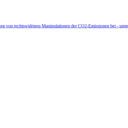
 von rechtswidrigen Manipulationen der CO2-Emissionen bei - umger