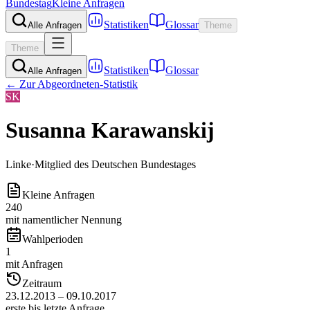
Bundestag
Kleine Anfragen
Statistiken
Glossar
Alle Anfragen
Theme
Theme
Statistiken
Glossar
Alle Anfragen
← Zur Abgeordneten-Statistik
SK
Susanna Karawanskij
Linke
·
Mitglied des Deutschen Bundestages
Kleine Anfragen
240
mit namentlicher Nennung
Wahlperioden
1
mit Anfragen
Zeitraum
23.12.2013 – 09.10.2017
erste bis letzte Anfrage