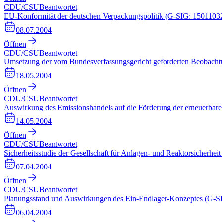
CDU/CSU
Beantwortet
EU-Konformität der deutschen Verpackungspolitik (G-SIG: 1501103
08.07.2004
Öffnen
CDU/CSU
Beantwortet
Umsetzung der vom Bundesverfassungsgericht geforderten Beobacht
18.05.2004
Öffnen
CDU/CSU
Beantwortet
Auswirkung des Emissionshandels auf die Förderung der erneuerbar
14.05.2004
Öffnen
CDU/CSU
Beantwortet
Sicherheitsstudie der Gesellschaft für Anlagen- und Reaktorsicherhe
07.04.2004
Öffnen
CDU/CSU
Beantwortet
Planungsstand und Auswirkungen des Ein-Endlager-Konzeptes (G-S
06.04.2004