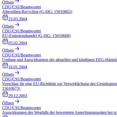
Öffnen
CDU/CSU
Beantwortet
Alttextilien-Recycling (G-SIG: 15010802)
23.03.2004
Öffnen
CDU/CSU
Beantwortet
EU-Emissionshandel (G-SIG: 15010668)
05.02.2004
Öffnen
CDU/CSU
Beantwortet
Umfang und Auswirkungen der aktuellen und künftigen EEG-Härtefal
16.01.2004
Öffnen
CDU/CSU
Beantwortet
Vorschlag für eine EU-Richtlinie zur Verwirklichung des Grundsatz
15010673)
29.12.2003
Öffnen
CDU/CSU
Beantwortet
Auswirkungen des Wegfalls der bewerteten Anrechnungszeiten bei sc