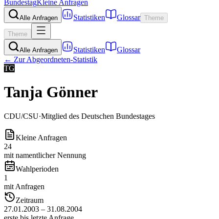
Bundestag
Kleine Anfragen
Statistiken
Glossar
Alle Anfragen
Theme
Theme
Statistiken
Glossar
Alle Anfragen
← Zur Abgeordneten-Statistik
TG
Tanja Gönner
CDU/CSU
·
Mitglied des Deutschen Bundestages
Kleine Anfragen
24
mit namentlicher Nennung
Wahlperioden
1
mit Anfragen
Zeitraum
27.01.2003 – 31.08.2004
erste bis letzte Anfrage