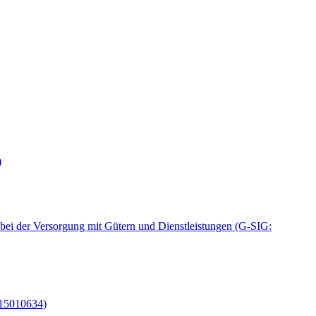
)
bei der Versorgung mit Gütern und Dienstleistungen (G-SIG:
 15010634)