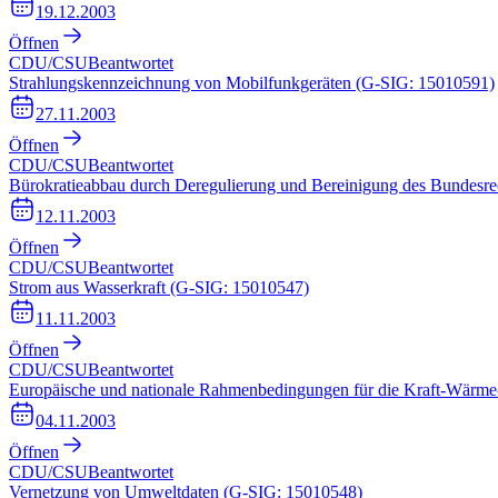
19.12.2003
Öffnen
CDU/CSU
Beantwortet
Strahlungskennzeichnung von Mobilfunkgeräten (G-SIG: 15010591)
27.11.2003
Öffnen
CDU/CSU
Beantwortet
Bürokratieabbau durch Deregulierung und Bereinigung des Bundesr
12.11.2003
Öffnen
CDU/CSU
Beantwortet
Strom aus Wasserkraft (G-SIG: 15010547)
11.11.2003
Öffnen
CDU/CSU
Beantwortet
Europäische und nationale Rahmenbedingungen für die Kraft-Wärm
04.11.2003
Öffnen
CDU/CSU
Beantwortet
Vernetzung von Umweltdaten (G-SIG: 15010548)