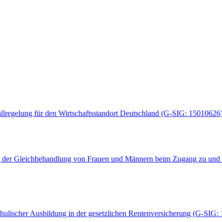
lregelung für den Wirtschaftsstandort Deutschland (G-SIG: 15010626
es der Gleichbehandlung von Frauen und Männern beim Zugang zu und 
hulischer Ausbildung in der gesetzlichen Rentenversicherung (G-SIG: