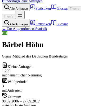
Bundestag
Kleine Anfragen
Statistiken
Glossar
Alle Anfragen
Theme
Theme
Statistiken
Glossar
Alle Anfragen
← Zur Abgeordneten-Statistik
BH
Bärbel Höhn
Grüne
·
Mitglied des Deutschen Bundestages
Kleine Anfragen
1.290
mit namentlicher Nennung
Wahlperioden
3
mit Anfragen
Zeitraum
08.02.2006 – 27.09.2017
erste bis letzte Anfrage