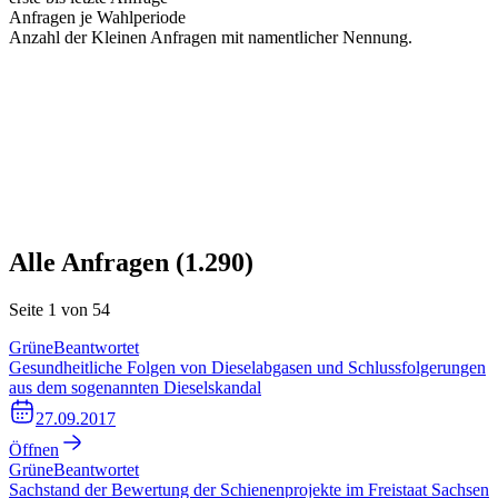
Anfragen je Wahlperiode
Anzahl der Kleinen Anfragen mit namentlicher Nennung.
Alle Anfragen (
1.290
)
Seite
1
von
54
Grüne
Beantwortet
Gesundheitliche Folgen von Dieselabgasen und Schlussfolgerungen
aus dem sogenannten Dieselskandal
27.09.2017
Öffnen
Grüne
Beantwortet
Sachstand der Bewertung der Schienenprojekte im Freistaat Sachsen