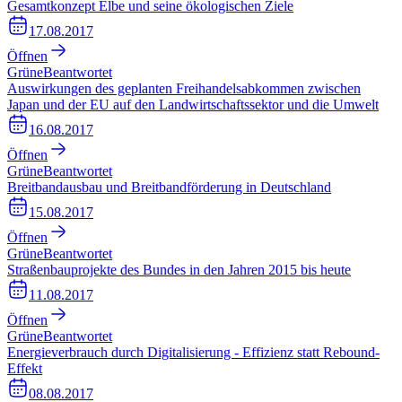
Gesamtkonzept Elbe und seine ökologischen Ziele
17.08.2017
Öffnen
Grüne
Beantwortet
Auswirkungen des geplanten Freihandelsabkommen zwischen
Japan und der EU auf den Landwirtschaftssektor und die Umwelt
16.08.2017
Öffnen
Grüne
Beantwortet
Breitbandausbau und Breitbandförderung in Deutschland
15.08.2017
Öffnen
Grüne
Beantwortet
Straßenbauprojekte des Bundes in den Jahren 2015 bis heute
11.08.2017
Öffnen
Grüne
Beantwortet
Energieverbrauch durch Digitalisierung - Effizienz statt Rebound-
Effekt
08.08.2017