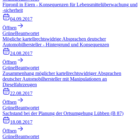
Fipronil in Eiern - Konsequenzen für Lebensmittelüberwachung und
-sicherheit
04.09.2017
Öffnen
Grüne
Beantwortet
Mögliche kartellrechtswidrige Absprachen deutscher
Automobilhersteller - Hintergrund und Konsequenzen
24.08.2017
Öffnen
Grüne
Beantwortet
Zusammenhang möglicher kartellrechtswidriger Absprachen
deutscher Automobilhersteller mit Manipulationen an
Dieselfahrzeugen
22.08.2017
Öffnen
Grüne
Beantwortet
Sachstand bei der Planung der Ortsumgehung Lübben (B 87)
18.08.2017
Öffnen
Grüne
Beantwortet