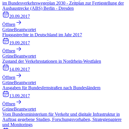
im Bundesverkehrswegeplan 2030 - Zeitplan zur Fertigstellung der
Ausbaustrecke (ABS) Berlin - Dresden
20.09.2017
Öffnen
Grüne
Beantwortet
Fluggastrechte in Deutschland im Jahr 2017
19.09.2017
Öffnen
Grüne
Beantwortet
Zustand der Verkehrsstationen in Nordrhein-Westfalen
14.09.2017
Öffnen
Grüne
Beantwortet
Ausgaben für Bundesfernstraßen nach Bundesländern
13.09.2017
Öffnen
Grüne
Beantwortet
Vom Bundesministerium für Verkehr und digitale Infrastruktur in
Auftrag gegebene Studien, Forschungsvorhaben, Strategiepapiere
und Monitorings