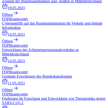
Zustand der Bundesautobahnen und -straßen in Mitteldeutschland
19.05.2021
Öffnen
FDP
Beantwortet
Cyberangriffe auf das Bundesministerium für Verkehr und digitale
Infrastruktur
14.05.2021
Öffnen
FDP
Beantwortet
Entwicklung des Schienenpersonennahverkehrs in
Mitteldeutschland
14.05.2021
Öffnen
FDP
Beantwortet
Geplante Erweiterung des Bundeskanzleramts
11.05.2021
Öffnen
FDP
Beantwortet
Förderung für Forschung und Entwicklung von Therapeutika gegen
SARS-CoV-2