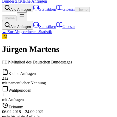
Bundestag
Kleine Anfragen
Statistiken
Glossar
Alle Anfragen
Theme
Theme
Statistiken
Glossar
Alle Anfragen
← Zur Abgeordneten-Statistik
JM
Jürgen Martens
FDP
·
Mitglied des Deutschen Bundestages
Kleine Anfragen
212
mit namentlicher Nennung
Wahlperioden
1
mit Anfragen
Zeitraum
06.02.2018 – 24.09.2021
erste bis letzte Anfrage