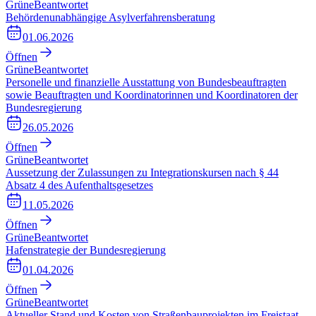
Grüne
Beantwortet
Behördenunabhängige Asylverfahrensberatung
01.06.2026
Öffnen
Grüne
Beantwortet
Personelle und finanzielle Ausstattung von Bundesbeauftragten
sowie Beauftragten und Koordinatorinnen und Koordinatoren der
Bundesregierung
26.05.2026
Öffnen
Grüne
Beantwortet
Aussetzung der Zulassungen zu Integrationskursen nach § 44
Absatz 4 des Aufenthaltsgesetzes
11.05.2026
Öffnen
Grüne
Beantwortet
Hafenstrategie der Bundesregierung
01.04.2026
Öffnen
Grüne
Beantwortet
Aktueller Stand und Kosten von Straßenbauprojekten im Freistaat