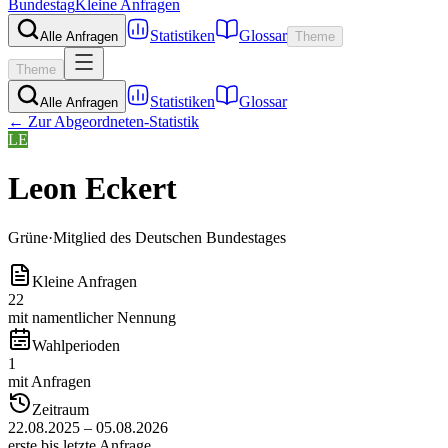
Bundestag
Kleine Anfragen
Statistiken
Glossar
Alle Anfragen
Theme
Theme
Statistiken
Glossar
Alle Anfragen
← Zur Abgeordneten-Statistik
LE
Leon Eckert
Grüne
·
Mitglied des Deutschen Bundestages
Kleine Anfragen
22
mit namentlicher Nennung
Wahlperioden
1
mit Anfragen
Zeitraum
22.08.2025 – 05.08.2026
erste bis letzte Anfrage