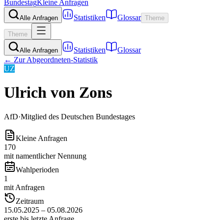
Bundestag
Kleine Anfragen
Statistiken
Glossar
Alle Anfragen
Theme
Theme
Statistiken
Glossar
Alle Anfragen
← Zur Abgeordneten-Statistik
UZ
Ulrich von Zons
AfD
·
Mitglied des Deutschen Bundestages
Kleine Anfragen
170
mit namentlicher Nennung
Wahlperioden
1
mit Anfragen
Zeitraum
15.05.2025 – 05.08.2026
erste bis letzte Anfrage