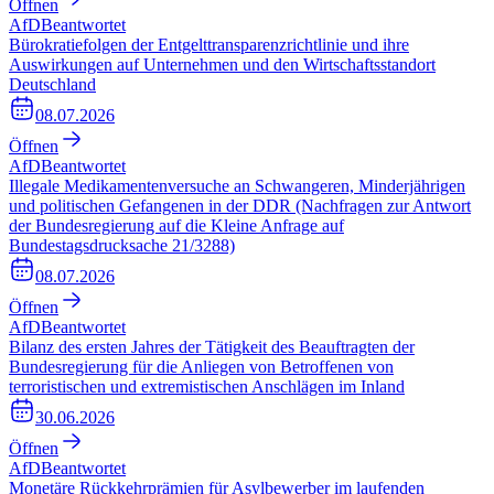
Öffnen
AfD
Beantwortet
Bürokratiefolgen der Entgelttransparenzrichtlinie und ihre
Auswirkungen auf Unternehmen und den Wirtschaftsstandort
Deutschland
08.07.2026
Öffnen
AfD
Beantwortet
Illegale Medikamentenversuche an Schwangeren, Minderjährigen
und politischen Gefangenen in der DDR (Nachfragen zur Antwort
der Bundesregierung auf die Kleine Anfrage auf
Bundestagsdrucksache 21/3288)
08.07.2026
Öffnen
AfD
Beantwortet
Bilanz des ersten Jahres der Tätigkeit des Beauftragten der
Bundesregierung für die Anliegen von Betroffenen von
terroristischen und extremistischen Anschlägen im Inland
30.06.2026
Öffnen
AfD
Beantwortet
Monetäre Rückkehrprämien für Asylbewerber im laufenden