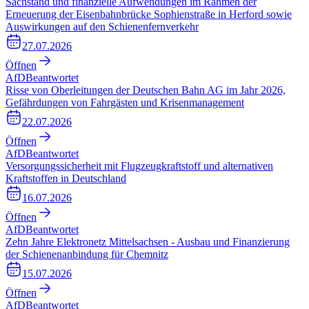
Sachstand und finanzielle Aufwendungen im Rahmen der
Erneuerung der Eisenbahnbrücke Sophienstraße in Herford sowie
Auswirkungen auf den Schienenfernverkehr
27.07.2026
Öffnen
AfD
Beantwortet
Risse von Oberleitungen der Deutschen Bahn AG im Jahr 2026,
Gefährdungen von Fahrgästen und Krisenmanagement
22.07.2026
Öffnen
AfD
Beantwortet
Versorgungssicherheit mit Flugzeugkraftstoff und alternativen
Kraftstoffen in Deutschland
16.07.2026
Öffnen
AfD
Beantwortet
Zehn Jahre Elektronetz Mittelsachsen - Ausbau und Finanzierung
der Schienenanbindung für Chemnitz
15.07.2026
Öffnen
AfD
Beantwortet