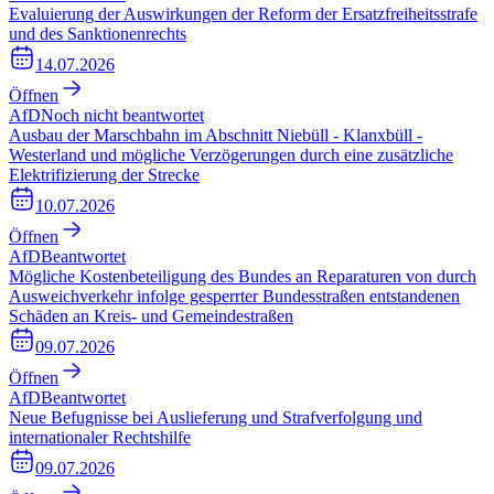
Evaluierung der Auswirkungen der Reform der Ersatzfreiheitsstrafe
und des Sanktionenrechts
14.07.2026
Öffnen
AfD
Noch nicht beantwortet
Ausbau der Marschbahn im Abschnitt Niebüll - Klanxbüll -
Westerland und mögliche Verzögerungen durch eine zusätzliche
Elektrifizierung der Strecke
10.07.2026
Öffnen
AfD
Beantwortet
Mögliche Kostenbeteiligung des Bundes an Reparaturen von durch
Ausweichverkehr infolge gesperrter Bundesstraßen entstandenen
Schäden an Kreis- und Gemeindestraßen
09.07.2026
Öffnen
AfD
Beantwortet
Neue Befugnisse bei Auslieferung und Strafverfolgung und
internationaler Rechtshilfe
09.07.2026