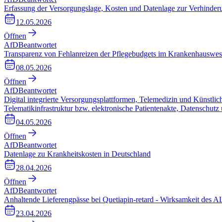
Erfassung der Versorgungslage, Kosten und Datenlage zur Verhinde
12.05.2026
Öffnen
AfD
Beantwortet
Transparenz von Fehlanreizen der Pflegebudgets im Krankenhauswe
08.05.2026
Öffnen
AfD
Beantwortet
Digital integrierte Versorgungsplattformen, Telemedizin und Künstli
Telematikinfrastruktur bzw. elektronische Patientenakte, Datenschutz
04.05.2026
Öffnen
AfD
Beantwortet
Datenlage zu Krankheitskosten in Deutschland
28.04.2026
Öffnen
AfD
Beantwortet
Anhaltende Lieferengpässe bei Quetiapin-retard - Wirksamkeit des
23.04.2026