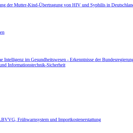
rung der Mutter-Kind-Übertragung von HIV und Syphilis in Deutschla
sen
che Intelligenz im Gesundheitswesen - Erkenntnisse der Bundesregierun
 und Informationstechnik-Sicherheit
 ALBVVG, Frühwarnsystem und Importkostenerstattung