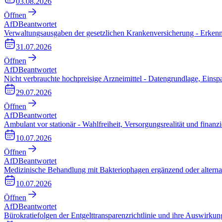
03.08.2026
Öffnen
AfD
Beantwortet
Verwaltungsausgaben der gesetzlichen Krankenversicherung - Erken
31.07.2026
Öffnen
AfD
Beantwortet
Nicht verbrauchte hochpreisige Arzneimittel - Datengrundlage, Einsp
29.07.2026
Öffnen
AfD
Beantwortet
Ambulant vor stationär - Wahlfreiheit, Versorgungsrealität und finanz
10.07.2026
Öffnen
AfD
Beantwortet
Medizinische Behandlung mit Bakteriophagen ergänzend oder alterna
10.07.2026
Öffnen
AfD
Beantwortet
Bürokratiefolgen der Entgelttransparenzrichtlinie und ihre Auswirk