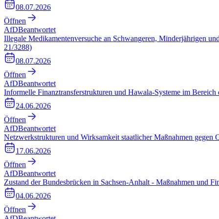
08.07.2026
Öffnen
AfD
Beantwortet
Illegale Medikamentenversuche an Schwangeren, Minderjährigen und
21/3288)
08.07.2026
Öffnen
AfD
Beantwortet
Informelle Finanztransferstrukturen und Hawala-Systeme im Bereich d
24.06.2026
Öffnen
AfD
Beantwortet
Netzwerkstrukturen und Wirksamkeit staatlicher Maßnahmen gegen Or
17.06.2026
Öffnen
AfD
Beantwortet
Zustand der Bundesbrücken in Sachsen-Anhalt - Maßnahmen und Fin
04.06.2026
Öffnen
AfD
Beantwortet