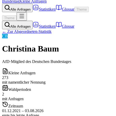
Bundestag
Kleine Anfragen
Statistiken
Glossar
Alle Anfragen
Theme
Theme
Statistiken
Glossar
Alle Anfragen
← Zur Abgeordneten-Statistik
CB
Christina Baum
AfD
·
Mitglied des Deutschen Bundestages
Kleine Anfragen
273
mit namentlicher Nennung
Wahlperioden
2
mit Anfragen
Zeitraum
01.12.2021 – 03.08.2026
erste bis letzte Anfrage