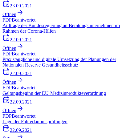
23.09.2021
Öffnen
FDP
Beantwortet
Aufträge der Bundesregierung an Beratungsunternehmen im
Rahmen der Corona-Hilfen
22.09.2021
Öffnen
FDP
Beantwortet
Praxistaugliche und digitale Umsetzung der Planungen der
Nationalen Reserve Gesundheitsschutz
22.09.2021
Öffnen
FDP
Beantwortet
Geltungsbeginn der EU-Medizinprodukteverordnung
22.09.2021
Öffnen
FDP
Beantwortet
Lage der Fahrerlaubnisprüfungen
22.09.2021