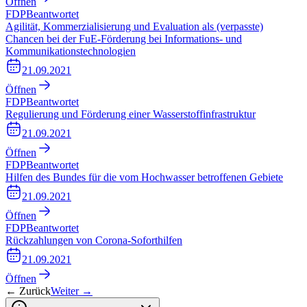
Öffnen
FDP
Beantwortet
Agilität, Kommerzialisierung und Evaluation als (verpasste)
Chancen bei der FuE-Förderung bei Informations- und
Kommunikationstechnologien
21.09.2021
Öffnen
FDP
Beantwortet
Regulierung und Förderung einer Wasserstoffinfrastruktur
21.09.2021
Öffnen
FDP
Beantwortet
Hilfen des Bundes für die vom Hochwasser betroffenen Gebiete
21.09.2021
Öffnen
FDP
Beantwortet
Rückzahlungen von Corona-Soforthilfen
21.09.2021
Öffnen
← Zurück
Weiter →