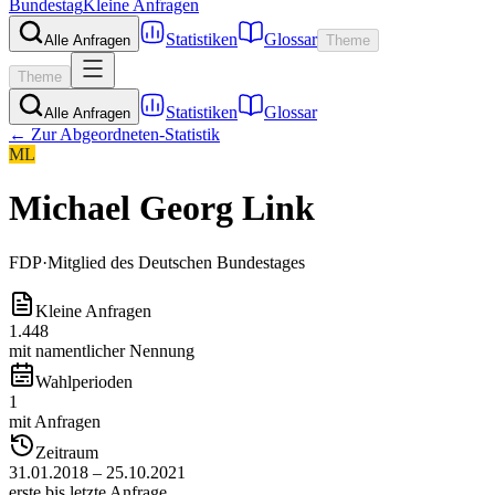
Bundestag
Kleine Anfragen
Statistiken
Glossar
Alle Anfragen
Theme
Theme
Statistiken
Glossar
Alle Anfragen
← Zur Abgeordneten-Statistik
ML
Michael Georg Link
FDP
·
Mitglied des Deutschen Bundestages
Kleine Anfragen
1.448
mit namentlicher Nennung
Wahlperioden
1
mit Anfragen
Zeitraum
31.01.2018 – 25.10.2021
erste bis letzte Anfrage