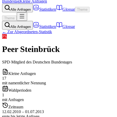
Bundestag
Kleine Anfragen
Statistiken
Glossar
Alle Anfragen
Theme
Theme
Statistiken
Glossar
Alle Anfragen
← Zur Abgeordneten-Statistik
PS
Peer Steinbrück
SPD
·
Mitglied des Deutschen Bundestages
Kleine Anfragen
17
mit namentlicher Nennung
Wahlperioden
1
mit Anfragen
Zeitraum
12.02.2010 – 01.07.2013
erste bis letzte Anfrage