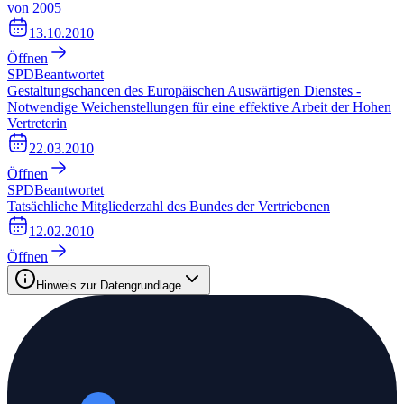
von 2005
13.10.2010
Öffnen
SPD
Beantwortet
Gestaltungschancen des Europäischen Auswärtigen Dienstes -
Notwendige Weichenstellungen für eine effektive Arbeit der Hohen
Vertreterin
22.03.2010
Öffnen
SPD
Beantwortet
Tatsächliche Mitgliederzahl des Bundes der Vertriebenen
12.02.2010
Öffnen
Hinweis zur Datengrundlage