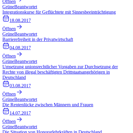
Öffnen
Grüne
Beantwortet
Integrationskurse für Geflüchtete mit Sinnesbeeinträchtigung
18.08.2017
Öffnen
Grüne
Beantwortet
Barrierefreiheit in der Privatwirtschaft
04.08.2017
Öffnen
Grüne
Beantwortet
Umsetzung unionsrechtlicher Vorgaben zur Durchsetzung der
Rechte von illegal beschäftigten Drittstaatsangehörigen in
Deutschland
03.08.2017
Öffnen
Grüne
Beantwortet
Die Rentenlücke zwischen Männern und Frauen
14.07.2017
Öffnen
Grüne
Beantwortet
Die Situation von Honorarlehrkräften in Deutschland