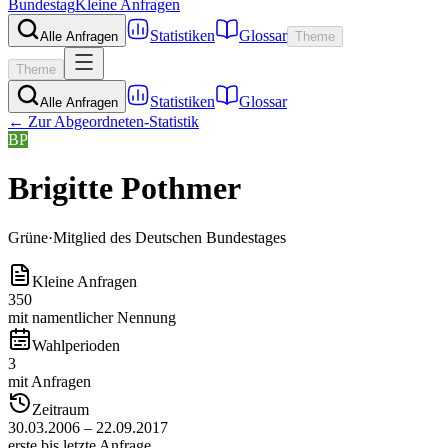
Bundestag
Kleine Anfragen
Statistiken
Glossar
Alle Anfragen
Theme
Theme
Statistiken
Glossar
Alle Anfragen
← Zur Abgeordneten-Statistik
BP
Brigitte Pothmer
Grüne
·
Mitglied des Deutschen Bundestages
Kleine Anfragen
350
mit namentlicher Nennung
Wahlperioden
3
mit Anfragen
Zeitraum
30.03.2006 – 22.09.2017
erste bis letzte Anfrage