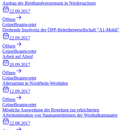
Ausbau der Breitbandversorgung in Niedersachsen
22.09.2017
Öffnen
Grüne
Beantwortet
Drohende Insolvenz der ÖPP-Betreibergesellschaft "A1-Mobil"
22.09.2017
Öffnen
Grüne
Beantwortet
Arbeit auf Abruf
20.09.2017
Öffnen
Grüne
Beantwortet
Altersarmut in Nordrhein-Westfalen
12.09.2017
Öffnen
Grüne
Beantwortet
Mögliche Ausweitung der Regelung zur erleichterten
Arbeitsmigration von Staatsangehörigen der Westbalkanstaaten
22.08.2017