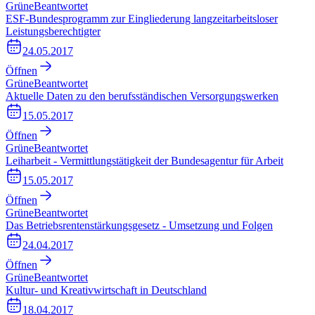
Grüne
Beantwortet
ESF-Bundesprogramm zur Eingliederung langzeitarbeitsloser
Leistungsberechtigter
24.05.2017
Öffnen
Grüne
Beantwortet
Aktuelle Daten zu den berufsständischen Versorgungswerken
15.05.2017
Öffnen
Grüne
Beantwortet
Leiharbeit - Vermittlungstätigkeit der Bundesagentur für Arbeit
15.05.2017
Öffnen
Grüne
Beantwortet
Das Betriebsrentenstärkungsgesetz - Umsetzung und Folgen
24.04.2017
Öffnen
Grüne
Beantwortet
Kultur- und Kreativwirtschaft in Deutschland
18.04.2017