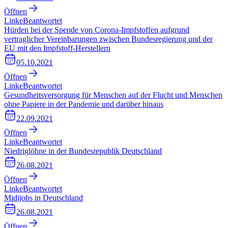
Öffnen
Linke
Beantwortet
Hürden bei der Spende von Corona-Impfstoffen aufgrund
vertraglicher Vereinbarungen zwischen Bundesregierung und der
EU mit den Impfstoff-Herstellern
05.10.2021
Öffnen
Linke
Beantwortet
Gesundheitsversorgung für Menschen auf der Flucht und Menschen
ohne Papiere in der Pandemie und darüber hinaus
22.09.2021
Öffnen
Linke
Beantwortet
Niedriglöhne in der Bundesrepublik Deutschland
26.08.2021
Öffnen
Linke
Beantwortet
Midijobs in Deutschland
26.08.2021
Öffnen