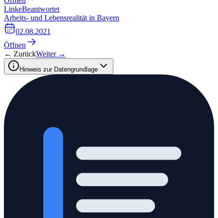
Öffnen
Linke
Beantwortet
Arbeits- und Lebensrealität in Bayern
02.08.2021
Öffnen
← Zurück
Weiter →
Hinweis zur Datengrundlage