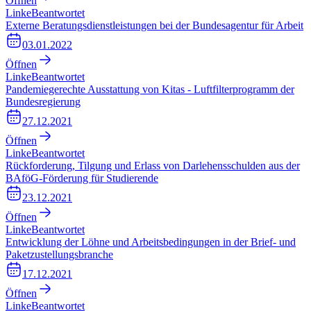
Öffnen
Linke
Beantwortet
Externe Beratungsdienstleistungen bei der Bundesagentur für Arbeit
03.01.2022
Öffnen
Linke
Beantwortet
Pandemiegerechte Ausstattung von Kitas - Luftfilterprogramm der
Bundesregierung
27.12.2021
Öffnen
Linke
Beantwortet
Rückforderung, Tilgung und Erlass von Darlehensschulden aus der
BAföG-Förderung für Studierende
23.12.2021
Öffnen
Linke
Beantwortet
Entwicklung der Löhne und Arbeitsbedingungen in der Brief- und
Paketzustellungsbranche
17.12.2021
Öffnen
Linke
Beantwortet