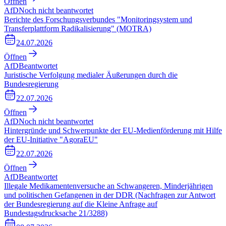
Öffnen
AfD
Noch nicht beantwortet
Berichte des Forschungsverbundes "Monitoringsystem und
Transferplattform Radikalisierung" (MOTRA)
24.07.2026
Öffnen
AfD
Beantwortet
Juristische Verfolgung medialer Äußerungen durch die
Bundesregierung
22.07.2026
Öffnen
AfD
Noch nicht beantwortet
Hintergründe und Schwerpunkte der EU-Medienförderung mit Hilfe
der EU-Initiative "AgoraEU"
22.07.2026
Öffnen
AfD
Beantwortet
Illegale Medikamentenversuche an Schwangeren, Minderjährigen
und politischen Gefangenen in der DDR (Nachfragen zur Antwort
der Bundesregierung auf die Kleine Anfrage auf
Bundestagsdrucksache 21/3288)