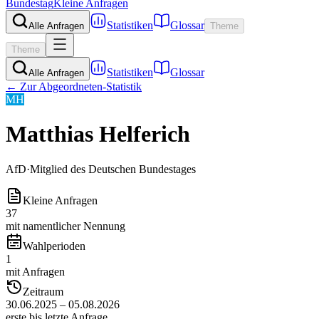
Bundestag
Kleine Anfragen
Statistiken
Glossar
Alle Anfragen
Theme
Theme
Statistiken
Glossar
Alle Anfragen
← Zur Abgeordneten-Statistik
MH
Matthias Helferich
AfD
·
Mitglied des Deutschen Bundestages
Kleine Anfragen
37
mit namentlicher Nennung
Wahlperioden
1
mit Anfragen
Zeitraum
30.06.2025 – 05.08.2026
erste bis letzte Anfrage