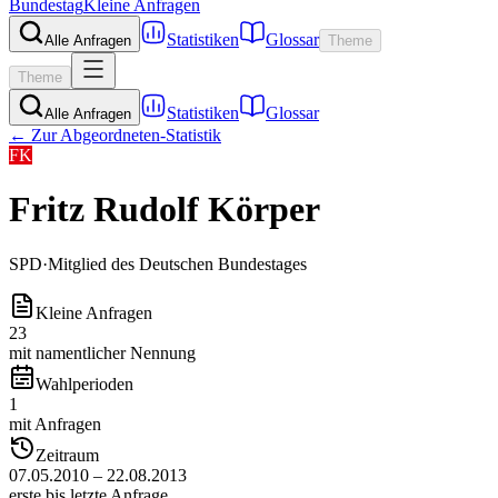
Bundestag
Kleine Anfragen
Statistiken
Glossar
Alle Anfragen
Theme
Theme
Statistiken
Glossar
Alle Anfragen
← Zur Abgeordneten-Statistik
FK
Fritz Rudolf Körper
SPD
·
Mitglied des Deutschen Bundestages
Kleine Anfragen
23
mit namentlicher Nennung
Wahlperioden
1
mit Anfragen
Zeitraum
07.05.2010 – 22.08.2013
erste bis letzte Anfrage