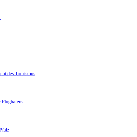
d
icht des Tourismus
r Flughafens
Pfalz