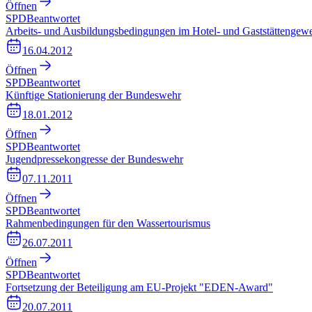
Öffnen
SPD
Beantwortet
Arbeits- und Ausbildungsbedingungen im Hotel- und Gaststättengew
16.04.2012
Öffnen
SPD
Beantwortet
Künftige Stationierung der Bundeswehr
18.01.2012
Öffnen
SPD
Beantwortet
Jugendpressekongresse der Bundeswehr
07.11.2011
Öffnen
SPD
Beantwortet
Rahmenbedingungen für den Wassertourismus
26.07.2011
Öffnen
SPD
Beantwortet
Fortsetzung der Beteiligung am EU-Projekt "EDEN-Award"
20.07.2011