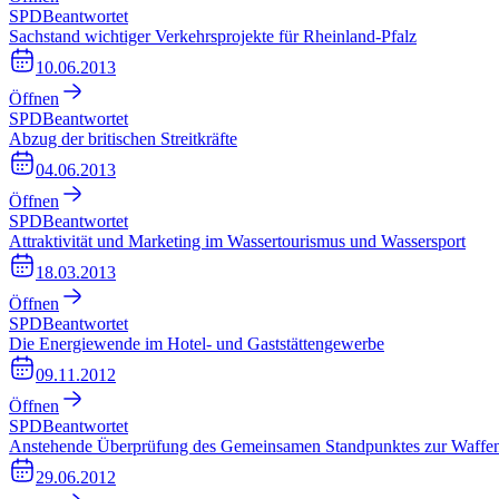
SPD
Beantwortet
Sachstand wichtiger Verkehrsprojekte für Rheinland-Pfalz
10.06.2013
Öffnen
SPD
Beantwortet
Abzug der britischen Streitkräfte
04.06.2013
Öffnen
SPD
Beantwortet
Attraktivität und Marketing im Wassertourismus und Wassersport
18.03.2013
Öffnen
SPD
Beantwortet
Die Energiewende im Hotel- und Gaststättengewerbe
09.11.2012
Öffnen
SPD
Beantwortet
Anstehende Überprüfung des Gemeinsamen Standpunktes zur Waffen
29.06.2012