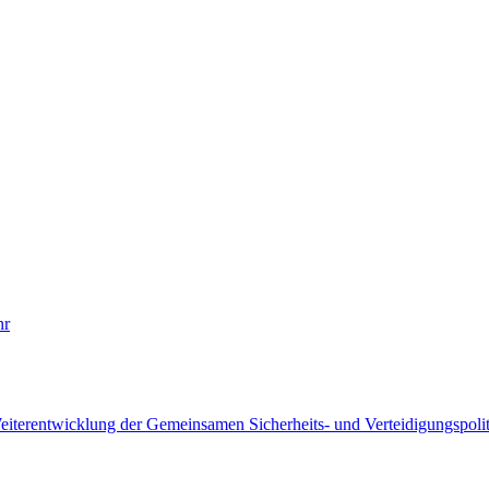
hr
eiterentwicklung der Gemeinsamen Sicherheits- und Verteidigungspolit