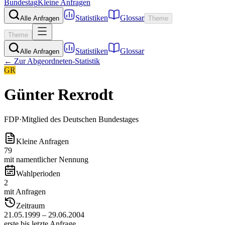
Bundestag
Kleine Anfragen
Statistiken
Glossar
Alle Anfragen
Theme
Theme
Statistiken
Glossar
Alle Anfragen
← Zur Abgeordneten-Statistik
GR
Günter Rexrodt
FDP
·
Mitglied des Deutschen Bundestages
Kleine Anfragen
79
mit namentlicher Nennung
Wahlperioden
2
mit Anfragen
Zeitraum
21.05.1999 – 29.06.2004
erste bis letzte Anfrage