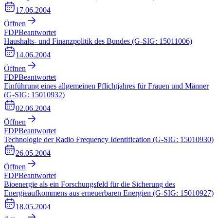
17.06.2004
Öffnen
FDP
Beantwortet
Haushalts- und Finanzpolitik des Bundes (G-SIG: 15011006)
14.06.2004
Öffnen
FDP
Beantwortet
Einführung eines allgemeinen Pflichtjahres für Frauen und Männer
(G-SIG: 15010932)
02.06.2004
Öffnen
FDP
Beantwortet
Technologie der Radio Frequency Identification (G-SIG: 15010930)
26.05.2004
Öffnen
FDP
Beantwortet
Bioenergie als ein Forschungsfeld für die Sicherung des
Energieaufkommens aus erneuerbaren Energien (G-SIG: 15010927)
18.05.2004