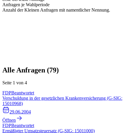
Anfragen je Wahlperiode
Anzahl der Kleinen Anfragen mit namentlicher Nennung.
Alle Anfragen (
79
)
Seite
1
von
4
FDP
Beantwortet
Verschuldung in der gesetzlichen Krankenversicherung (G-SIG:
15010968)
29.06.2004
Öffnen
FDP
Beantwortet
Ermäßigter Umsatzsteuersatz (G-SIG: 15011000)