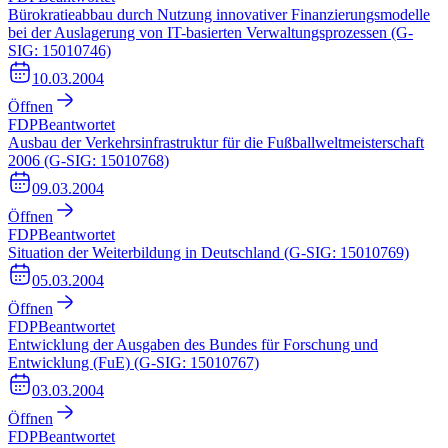
Bürokratieabbau durch Nutzung innovativer Finanzierungsmodelle
bei der Auslagerung von IT-basierten Verwaltungsprozessen (G-
SIG: 15010746)
10.03.2004
Öffnen
FDP
Beantwortet
Ausbau der Verkehrsinfrastruktur für die Fußballweltmeisterschaft
2006 (G-SIG: 15010768)
09.03.2004
Öffnen
FDP
Beantwortet
Situation der Weiterbildung in Deutschland (G-SIG: 15010769)
05.03.2004
Öffnen
FDP
Beantwortet
Entwicklung der Ausgaben des Bundes für Forschung und
Entwicklung (FuE) (G-SIG: 15010767)
03.03.2004
Öffnen
FDP
Beantwortet