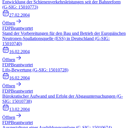
Entwicklung der Schienenverkehrsleistungen seit der Bahnreform
(G-SIG: 15010773)
27.02.2004
Öffnen
FDP
Beantwortet
Stand der Vorbereitungen für den Bau und Betrieb der Europäischen
Neutronen-Spallationsquelle (ESS) in Deutschland (G-SIG:
15010740)
16.02.2004
Öffnen
FDP
Beantwortet
Lifo-Bewertung (G-SIG: 15010728)
16.02.2004
Öffnen
FDP
Beantwortet
Bürokratischer Aufwand und Erfolg der Abgasuntersuchungen (G-
SIG: 15010738)
13.02.2004
Öffnen
FDP
Beantwortet
Ausgestaltung einer Ausbildungsumlage (G-SIG: 15010674)