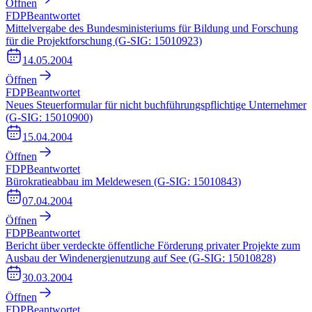
Öffnen
FDP
Beantwortet
Mittelvergabe des Bundesministeriums für Bildung und Forschung
für die Projektforschung (G-SIG: 15010923)
14.05.2004
Öffnen
FDP
Beantwortet
Neues Steuerformular für nicht buchführungspflichtige Unternehmer
(G-SIG: 15010900)
15.04.2004
Öffnen
FDP
Beantwortet
Bürokratieabbau im Meldewesen (G-SIG: 15010843)
07.04.2004
Öffnen
FDP
Beantwortet
Bericht über verdeckte öffentliche Förderung privater Projekte zum
Ausbau der Windenergienutzung auf See (G-SIG: 15010828)
30.03.2004
Öffnen
FDP
Beantwortet