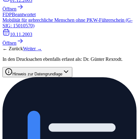
01.12.2003
Öffnen
FDP
Beantwortet
Mobilität für gebrechliche Menschen ohne PKW-Führerschein (G-
SIG: 15010570)
10.11.2003
Öffnen
← Zurück
Weiter →
In den Drucksachen ebenfalls erfasst als:
Dr. Günter Rexrodt
.
Hinweis zur Datengrundlage