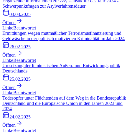
Ergänzende Informationen zur Asylstatistik für das Jahr 2024 -
Schwerpunktfragen zur Asylverfahrensdauer
03.03.2025
Öffnen
Linke
Beantwortet
Ermittlungen wegen mutmaßlicher Terrorismusfinanzierung und
Geldwäsche in der politisch motivierten Kriminalität im Jahr 2024
26.02.2025
Öffnen
Linke
Beantwortet
Umsetzung der feministischen Außen- und Entwicklungspolitik
Deutschlands
25.02.2025
Öffnen
Linke
Beantwortet
Todesopfer unter Flüchtenden auf dem Weg in die Bundesrepublik
Deutschland und die Europäische Union in den Jahren 2023 und
2024
24.02.2025
Öffnen
Linke
Beantwortet