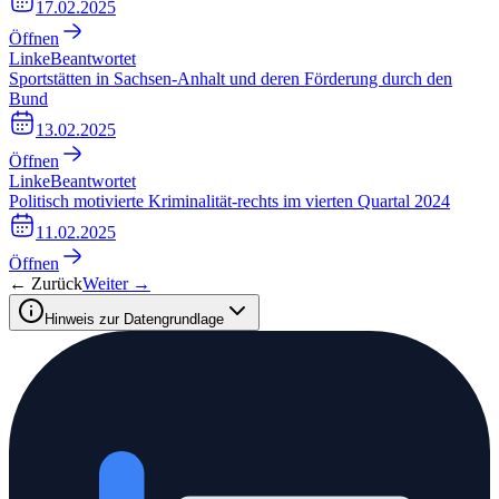
17.02.2025
Öffnen
Linke
Beantwortet
Sportstätten in Sachsen-Anhalt und deren Förderung durch den
Bund
13.02.2025
Öffnen
Linke
Beantwortet
Politisch motivierte Kriminalität-rechts im vierten Quartal 2024
11.02.2025
Öffnen
← Zurück
Weiter →
Hinweis zur Datengrundlage