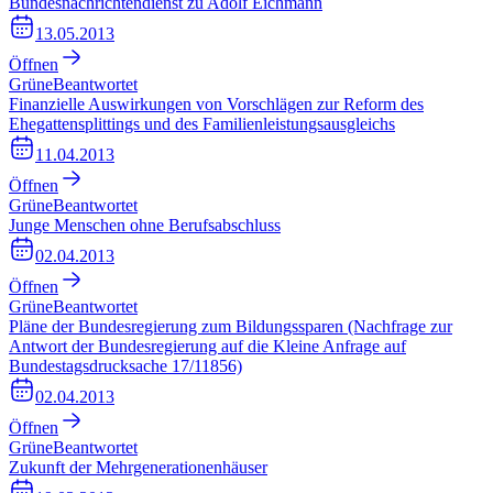
Bundesnachrichtendienst zu Adolf Eichmann
13.05.2013
Öffnen
Grüne
Beantwortet
Finanzielle Auswirkungen von Vorschlägen zur Reform des
Ehegattensplittings und des Familienleistungsausgleichs
11.04.2013
Öffnen
Grüne
Beantwortet
Junge Menschen ohne Berufsabschluss
02.04.2013
Öffnen
Grüne
Beantwortet
Pläne der Bundesregierung zum Bildungssparen (Nachfrage zur
Antwort der Bundesregierung auf die Kleine Anfrage auf
Bundestagsdrucksache 17/11856)
02.04.2013
Öffnen
Grüne
Beantwortet
Zukunft der Mehrgenerationenhäuser