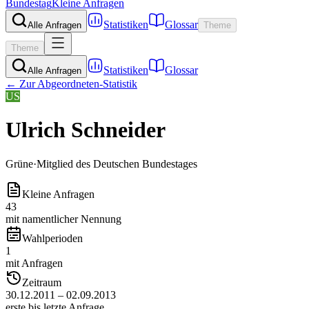
Bundestag
Kleine Anfragen
Statistiken
Glossar
Alle Anfragen
Theme
Theme
Statistiken
Glossar
Alle Anfragen
← Zur Abgeordneten-Statistik
US
Ulrich Schneider
Grüne
·
Mitglied des Deutschen Bundestages
Kleine Anfragen
43
mit namentlicher Nennung
Wahlperioden
1
mit Anfragen
Zeitraum
30.12.2011 – 02.09.2013
erste bis letzte Anfrage