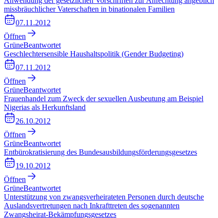
Anwendung der gesetzlichen Vorschriften zur Anfechtung angeblich
missbräuchlicher Vaterschaften in binationalen Familien
07.11.2012
Öffnen
Grüne
Beantwortet
Geschlechtersensible Haushaltspolitik (Gender Budgeting)
07.11.2012
Öffnen
Grüne
Beantwortet
Frauenhandel zum Zweck der sexuellen Ausbeutung am Beispiel
Nigerias als Herkunftsland
26.10.2012
Öffnen
Grüne
Beantwortet
Entbürokratisierung des Bundesausbildungsförderungsgesetzes
19.10.2012
Öffnen
Grüne
Beantwortet
Unterstützung von zwangsverheirateten Personen durch deutsche
Auslandsvertretungen nach Inkrafttreten des sogenannten
Zwangsheirat-Bekämpfungsgesetzes