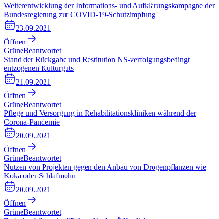
Weiterentwicklung der Informations- und Aufklärungskampagne der
Bundesregierung zur COVID-19-Schutzimpfung
23.09.2021
Öffnen
Grüne
Beantwortet
Stand der Rückgabe und Restitution NS-verfolgungsbedingt
entzogenen Kulturguts
21.09.2021
Öffnen
Grüne
Beantwortet
Pflege und Versorgung in Rehabilitationskliniken während der
Corona-Pandemie
20.09.2021
Öffnen
Grüne
Beantwortet
Nutzen von Projekten gegen den Anbau von Drogenpflanzen wie
Koka oder Schlafmohn
20.09.2021
Öffnen
Grüne
Beantwortet