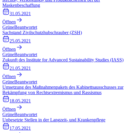
Maskenbeschaffung
31.05.2021
Öffnen
Grüne
Beantwortet
Sachstand Zivilschutzhubschrauber (ZSH)
25.05.2021
Öffnen
Grüne
Beantwortet
Zukunft des Institute for Advanced Sustainability Studies (IASS)
21.05.2021
Öffnen
Grüne
Beantwortet
Umsetzung des Maßnahmenpakets des Kabinettsausschusses zur
Bekämpfung von Rechtsextremismus und Rassismus
18.05.2021
Öffnen
Grüne
Beantwortet
Unbesetzte Stellen in der Langzeit- und Krankenpflege
17.05.2021