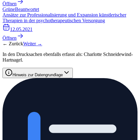
Öffnen
Grüne
Beantwortet
Ansätze zur Professionalisierung und Expansion künstlerischer
Therapien in der psychotherapeutischen Versorgung
12.05.2021
Öffnen
← Zurück
Weiter →
In den Drucksachen ebenfalls erfasst als:
Charlotte Schneidewind-
Hartnagel
.
Hinweis zur Datengrundlage