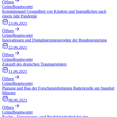
Öffnen
Grüne
Beantwortet
Kenntnisstand Gesundheit von Kindern und Jugendlichen nach
einem Jahr Pandemie
23.06.2021
Öffnen
Grüne
Beantwortet
Innovationen und Digitalisierungsprojekte der Bundesregierung
22.06.2021
Öffnen
Grüne
Beantwortet
Zukunft des deutschen Traumaregisters
11.06.2021
Öffnen
Grüne
Beantwortet
Planung und Bau der Forschungsfertigung Batteriezelle am Standort
Münster
08.06.2021
Öffnen
Grüne
Beantwortet
Rechts-, Versorgungs- und Produktsicherheit bei der