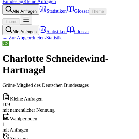
Bundestag
Kleine Anfragen
Statistiken
Glossar
Alle Anfragen
Theme
Theme
Statistiken
Glossar
Alle Anfragen
← Zur Abgeordneten-Statistik
CS
Charlotte Schneidewind-
Hartnagel
Grüne
·
Mitglied des Deutschen Bundestages
Kleine Anfragen
109
mit namentlicher Nennung
Wahlperioden
1
mit Anfragen
Zeitraum