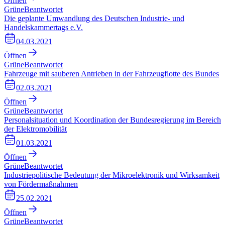
Öffnen
Grüne
Beantwortet
Die geplante Umwandlung des Deutschen Industrie- und
Handelskammertags e.V.
04.03.2021
Öffnen
Grüne
Beantwortet
Fahrzeuge mit sauberen Antrieben in der Fahrzeugflotte des Bundes
02.03.2021
Öffnen
Grüne
Beantwortet
Personalsituation und Koordination der Bundesregierung im Bereich
der Elektromobilität
01.03.2021
Öffnen
Grüne
Beantwortet
Industriepolitische Bedeutung der Mikroelektronik und Wirksamkeit
von Fördermaßnahmen
25.02.2021
Öffnen
Grüne
Beantwortet