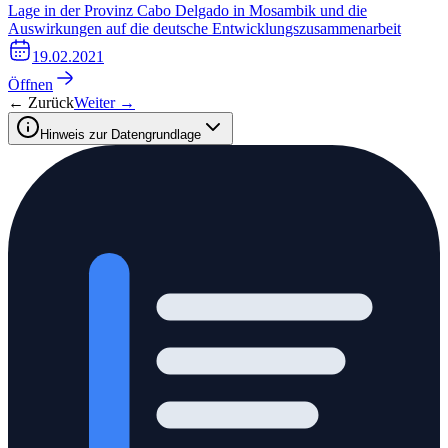
Lage in der Provinz Cabo Delgado in Mosambik und die
Auswirkungen auf die deutsche Entwicklungszusammenarbeit
19.02.2021
Öffnen
← Zurück
Weiter →
Hinweis zur Datengrundlage