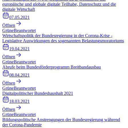
europäische und globale digitale Teilhabe, Datenschutz und die
digitale Wirtschaft
07.05.2021
Öffnen
Grüne
Beantwortet
Wirtschaftspolitik der Bundesregierung in der Corona-Krise -
Legislative Auswirkungen des sogenannten Belastungsmoratoriums
19.04.2021
Öffnen
Grüne
Beantwortet
Abrufe beim Bundesförderprogramm Breitbandausbau
08.04.2021
Öffnen
Grüne
Beantwortet
Digitalpolitischer Bundeshaushalt 2021
18.03.2021
Öffnen
Grüne
Beantwortet
Bildungspolitische Anstrengungen der Bundesregierung während
der Corona-Pandemie