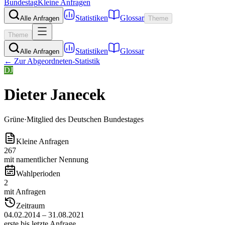
Bundestag
Kleine Anfragen
Statistiken
Glossar
Alle Anfragen
Theme
Theme
Statistiken
Glossar
Alle Anfragen
← Zur Abgeordneten-Statistik
DJ
Dieter Janecek
Grüne
·
Mitglied des Deutschen Bundestages
Kleine Anfragen
267
mit namentlicher Nennung
Wahlperioden
2
mit Anfragen
Zeitraum
04.02.2014 – 31.08.2021
erste bis letzte Anfrage