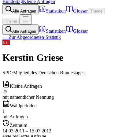
Bundestag
Kleine Anfragen
Statistiken
Glossar
Alle Anfragen
Theme
Theme
Statistiken
Glossar
Alle Anfragen
← Zur Abgeordneten-Statistik
KG
Kerstin Griese
SPD
·
Mitglied des Deutschen Bundestages
Kleine Anfragen
25
mit namentlicher Nennung
Wahlperioden
1
mit Anfragen
Zeitraum
14.03.2011 – 15.07.2013
erste bis letzte Anfrage