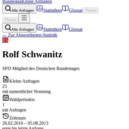
Bundestag
Kleine Anfragen
Statistiken
Glossar
Alle Anfragen
Theme
Theme
Statistiken
Glossar
Alle Anfragen
← Zur Abgeordneten-Statistik
RS
Rolf Schwanitz
SPD
·
Mitglied des Deutschen Bundestages
Kleine Anfragen
25
mit namentlicher Nennung
Wahlperioden
1
mit Anfragen
Zeitraum
26.02.2010 – 05.08.2013
erste bis letzte Anfrage