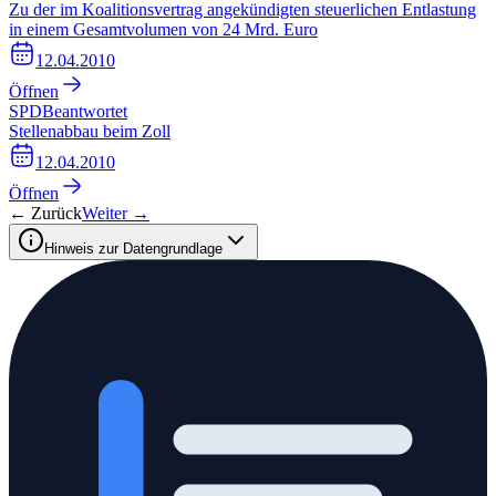
Zu der im Koalitionsvertrag angekündigten steuerlichen Entlastung
in einem Gesamtvolumen von 24 Mrd. Euro
12.04.2010
Öffnen
SPD
Beantwortet
Stellenabbau beim Zoll
12.04.2010
Öffnen
← Zurück
Weiter →
Hinweis zur Datengrundlage