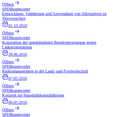
Öffnen
SPD
Beantwortet
Entwicklung, Validierung und Anwendung von Alternativen zu
Tierversuchen
01.10.2010
Öffnen
SPD
Beantwortet
Konzeption der angekündigten Bundesprogramme gegen
Linksextremismus
28.06.2010
Öffnen
SPD
Beantwortet
Risikomanagement in der Land- und Forstwirtschaft
07.05.2010
Öffnen
SPD
Beantwortet
Konzept zur Haushaltskonsolidierung
06.05.2010
Öffnen
SPD
Beantwortet