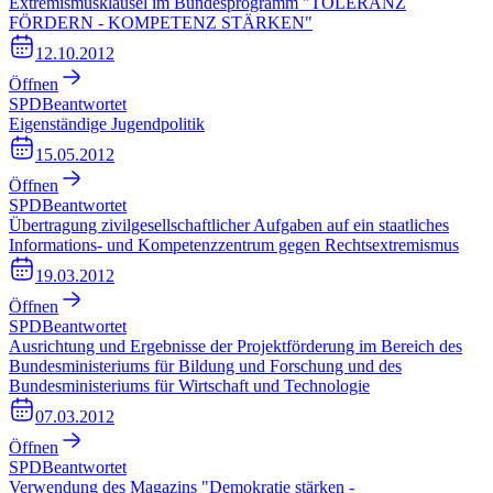
Extremismusklausel im Bundesprogramm "TOLERANZ
FÖRDERN - KOMPETENZ STÄRKEN"
12.10.2012
Öffnen
SPD
Beantwortet
Eigenständige Jugendpolitik
15.05.2012
Öffnen
SPD
Beantwortet
Übertragung zivilgesellschaftlicher Aufgaben auf ein staatliches
Informations- und Kompetenzzentrum gegen Rechtsextremismus
19.03.2012
Öffnen
SPD
Beantwortet
Ausrichtung und Ergebnisse der Projektförderung im Bereich des
Bundesministeriums für Bildung und Forschung und des
Bundesministeriums für Wirtschaft und Technologie
07.03.2012
Öffnen
SPD
Beantwortet
Verwendung des Magazins "Demokratie stärken -