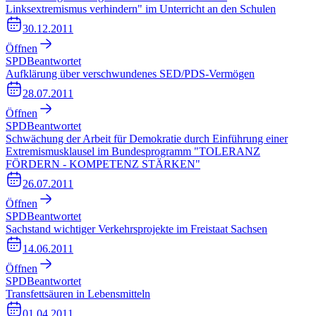
Linksextremismus verhindern" im Unterricht an den Schulen
30.12.2011
Öffnen
SPD
Beantwortet
Aufklärung über verschwundenes SED/PDS-Vermögen
28.07.2011
Öffnen
SPD
Beantwortet
Schwächung der Arbeit für Demokratie durch Einführung einer
Extremismusklausel im Bundesprogramm "TOLERANZ
FÖRDERN - KOMPETENZ STÄRKEN"
26.07.2011
Öffnen
SPD
Beantwortet
Sachstand wichtiger Verkehrsprojekte im Freistaat Sachsen
14.06.2011
Öffnen
SPD
Beantwortet
Transfettsäuren in Lebensmitteln
01.04.2011