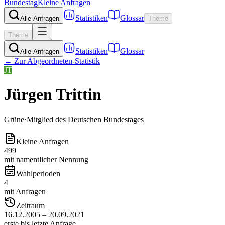
Bundestag
Kleine Anfragen
Statistiken
Glossar
Alle Anfragen
Theme
Theme
Statistiken
Glossar
Alle Anfragen
← Zur Abgeordneten-Statistik
JT
Jürgen Trittin
Grüne
·
Mitglied des Deutschen Bundestages
Kleine Anfragen
499
mit namentlicher Nennung
Wahlperioden
4
mit Anfragen
Zeitraum
16.12.2005 – 20.09.2021
erste bis letzte Anfrage