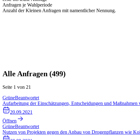
Anfragen je Wahlperiode
Anzahl der Kleinen Anfragen mit namentlicher Nennung.
Alle Anfragen (
499
)
Seite
1
von
21
Grüne
Beantwortet
Aufarbeitung der Einschätzungen, Entscheidungen und Maßnahmen v
20.09.2021
Öffnen
Grüne
Beantwortet
Nutzen von Projekten gegen den Anbau von Drogenpflanzen wie Ko