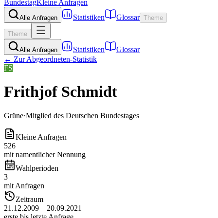
Bundestag
Kleine Anfragen
Statistiken
Glossar
Alle Anfragen
Theme
Theme
Statistiken
Glossar
Alle Anfragen
← Zur Abgeordneten-Statistik
FS
Frithjof Schmidt
Grüne
·
Mitglied des Deutschen Bundestages
Kleine Anfragen
526
mit namentlicher Nennung
Wahlperioden
3
mit Anfragen
Zeitraum
21.12.2009 – 20.09.2021
erste bis letzte Anfrage