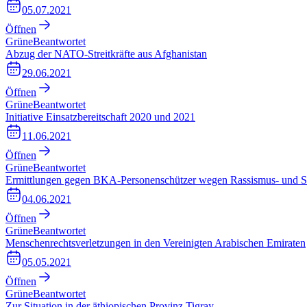
05.07.2021
Öffnen
Grüne
Beantwortet
Abzug der NATO-Streitkräfte aus Afghanistan
29.06.2021
Öffnen
Grüne
Beantwortet
Initiative Einsatzbereitschaft 2020 und 2021
11.06.2021
Öffnen
Grüne
Beantwortet
Ermittlungen gegen BKA-Personenschützer wegen Rassismus- und Se
04.06.2021
Öffnen
Grüne
Beantwortet
Menschenrechtsverletzungen in den Vereinigten Arabischen Emiraten
05.05.2021
Öffnen
Grüne
Beantwortet
Zur Situation in der äthiopischen Provinz Tigray