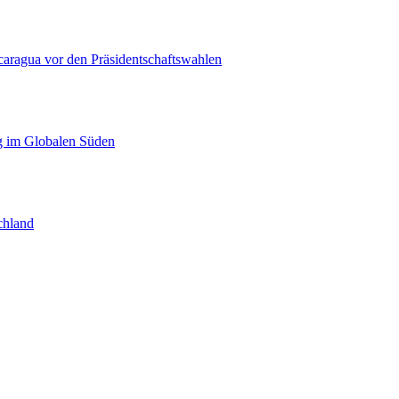
caragua vor den Präsidentschaftswahlen
g im Globalen Süden
chland